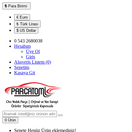
₺
Para Birimi
€ Euro
₺ Türk Lirası
$ US Dollar
0 543 2680038
Hesabım
Üye Ol
Giriş
Alışveriş Listem (0)
Sepetim
Kasaya Git
0 Ürün
Sepete Henüz Ürün eklemediniz!