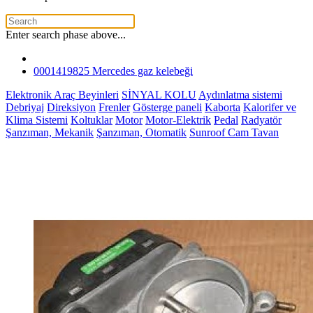
Enter search phase above...
0001419825 Mercedes gaz kelebeği
Elektronik Araç Beyinleri
SİNYAL KOLU
Aydınlatma sistemi
Debriyaj
Direksiyon
Frenler
Gösterge paneli
Kaborta
Kalorifer ve
Klima Sistemi
Koltuklar
Motor
Motor-Elektrik
Pedal
Radyatör
Şanzıman, Mekanik
Şanzıman, Otomatik
Sunroof Cam Tavan