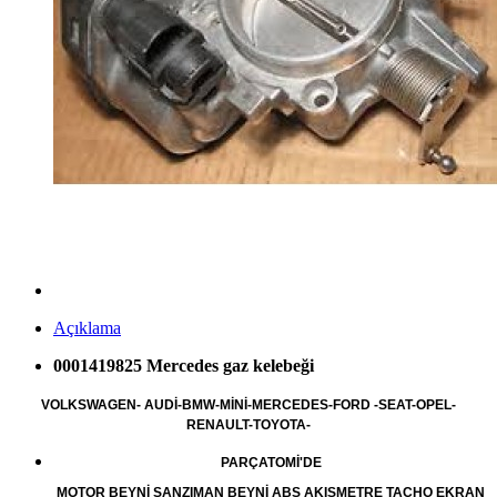
Açıklama
0001419825 Mercedes gaz kelebeği
VOLKSWAGEN- AUDİ-BMW-MİNİ-MERCEDES-FORD -SEAT-OPEL-
RENAULT-TOYOTA-
PARÇATOMİ'DE
MOTOR BEYNİ ŞANZIMAN BEYNİ ABS AKIŞMETRE TACHO EKRAN