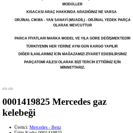
MODÜLLER
KISACASI ARAÇ HAKKINDA ARADIĞINIZ NE VARSA
ORJİNAL CIKMA - YAN SANAYİ (MUADİL) - ORJİNAL YEDEK PARÇA
OLARAK MEVCUTTUR
PARCA FİYATLARI MARKA MODEL VE YILA GÖRE DEĞİŞMEKTEDİR
TÜRKİYENİN HER YERİNE AYNI GÜN KARGO YAPILIR
DİĞER İLANLARIMIZ İCİN MAĞAZAMIZI ZİYARET EDEBİLİRSİNİZ
PARÇATOMİ AİLESİ OLARAK BİZİ TERCİH ETTİĞİNİZ İÇİN
MİNNETTARIZ.
0001419825 Mercedes gaz
kelebeği
Üretici:
Mercedes - Benz
Ürün Kodu: 0001419825