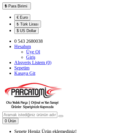
₺
Para Birimi
€ Euro
₺ Türk Lirası
$ US Dollar
0 543 2680038
Hesabım
Üye Ol
Giriş
Alışveriş Listem (0)
Sepetim
Kasaya Git
0 Ürün
Sepete Henüz Ürün eklemediniz!