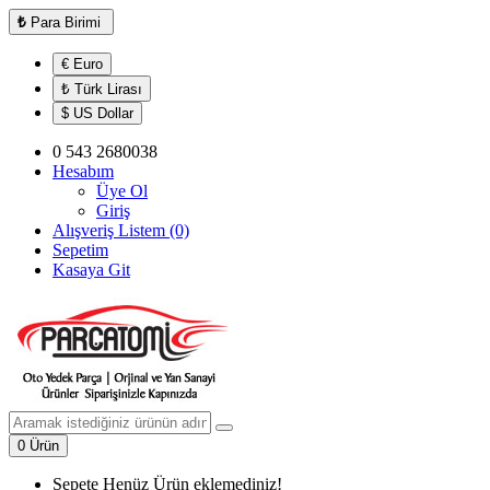
₺
Para Birimi
€ Euro
₺ Türk Lirası
$ US Dollar
0 543 2680038
Hesabım
Üye Ol
Giriş
Alışveriş Listem (0)
Sepetim
Kasaya Git
0 Ürün
Sepete Henüz Ürün eklemediniz!