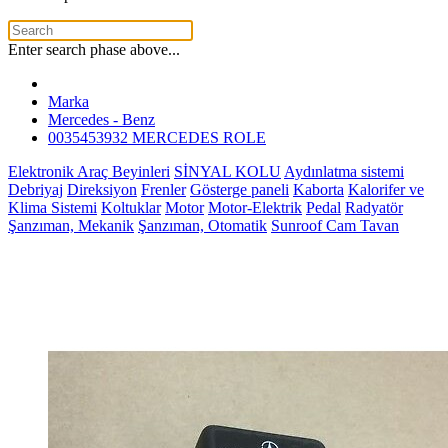
Enter search phase above...
Marka
Mercedes - Benz
0035453932 MERCEDES ROLE
Elektronik Araç Beyinleri
SİNYAL KOLU
Aydınlatma sistemi
Debriyaj
Direksiyon
Frenler
Gösterge paneli
Kaborta
Kalorifer ve
Klima Sistemi
Koltuklar
Motor
Motor-Elektrik
Pedal
Radyatör
Şanzıman, Mekanik
Şanzıman, Otomatik
Sunroof Cam Tavan