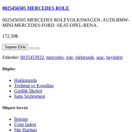
0025456505 MERCEDES ROLE
0025456505 MERCEDES ROLEVOLKSWAGEN- AUDİ-BMW-
MİNİ-MERCEDES-FORD -SEAT-OPEL-RENA..
172,50₺
Sepete Ekle
Etiketler:
0035453932
,
mercedes
,
role
,
elektronik
,
araç
,
beyinleri
Bilgiler
Hakkımızda
Teslimat ve Koşulları
Gizlilik İlkeleri
Satış Sözleşmesi
Müşteri Servisi
İletişim
Ürün İadesi
Site Haritası