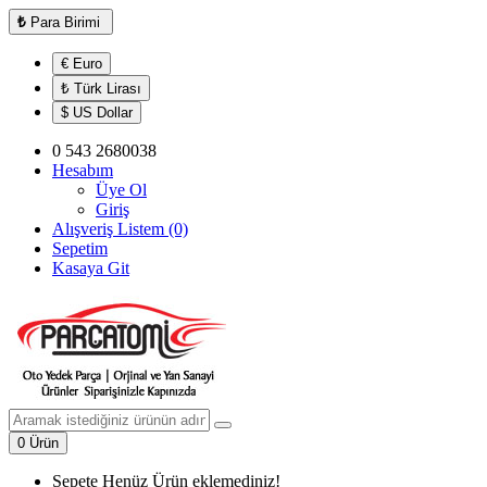
₺
Para Birimi
€ Euro
₺ Türk Lirası
$ US Dollar
0 543 2680038
Hesabım
Üye Ol
Giriş
Alışveriş Listem (0)
Sepetim
Kasaya Git
0 Ürün
Sepete Henüz Ürün eklemediniz!