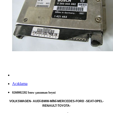
Açıklama
0260002282 bmw şanzıman beyni
VOLKSWAGEN- AUDİ-BMW-MİNİ-MERCEDES-FORD -SEAT-OPEL-
RENAULT-TOYOTA-