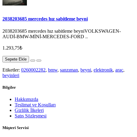
2038203685 mercedes hız sabitleme beyni
2038203685 mercedes hız sabitleme beyniVOLKSWAGEN-
AUDİ-BMW-MİNİ-MERCEDES-FORD ..
1.293,75₺
Sepete Ekle
Etiketler:
0260002282
,
bmw
,
şanzıman
,
beyni
,
elektronik
,
araç
,
beyinleri
Bilgiler
Hakkımızda
Teslimat ve Koşulları
Gizlilik İlkeleri
Satış Sözleşmesi
Müşteri Servisi