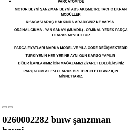
PARÇATOMİ'DE
MOTOR BEYNİ ŞANZIMAN BEYNİ ABS AKIŞMETRE TACHO EKRAN
MODÜLLER
KISACASI ARAÇ HAKKINDA ARADIĞINIZ NE VARSA
ORJİNAL CIKMA - YAN SANAYİ (MUADİL) - ORJİNAL YEDEK PARÇA
OLARAK MEVCUTTUR
PARCA FİYATLARI MARKA MODEL VE YILA GÖRE DEĞİŞMEKTEDİR
TÜRKİYENİN HER YERİNE AYNI GÜN KARGO YAPILIR
DİĞER İLANLARIMIZ İCİN MAĞAZAMIZI ZİYARET EDEBİLİRSİNİZ
PARÇATOMİ AİLESİ OLARAK BİZİ TERCİH ETTİĞİNİZ İÇİN
MİNNETTARIZ.
0260002282 bmw şanzıman