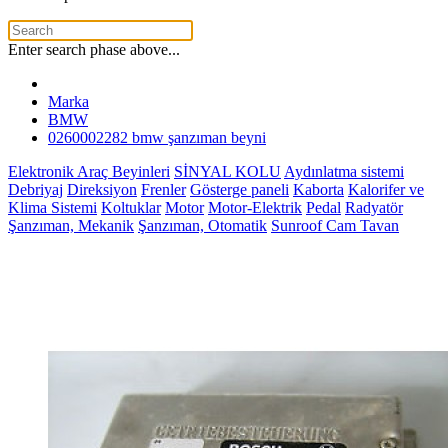
Enter search phase above...
Marka
BMW
0260002282 bmw şanzıman beyni
Elektronik Araç Beyinleri
SİNYAL KOLU
Aydınlatma sistemi
Debriyaj
Direksiyon
Frenler
Gösterge paneli
Kaborta
Kalorifer ve
Klima Sistemi
Koltuklar
Motor
Motor-Elektrik
Pedal
Radyatör
Şanzıman, Mekanik
Şanzıman, Otomatik
Sunroof Cam Tavan