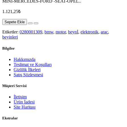
MİNİ-MERCEDES-FORD -SEAT-OPEL..
1.121,25₺
Sepete Ekle
Etiketler:
0280001309
,
bmw
,
motor
,
beynİ
,
elektronik
,
araç
,
beyinleri
Bilgiler
Hakkımızda
Teslimat ve Koşulları
Gizlilik İlkeleri
Satış Sözleşmesi
Müşteri Servisi
İletişim
Ürün İadesi
Site Haritası
Ekstralar