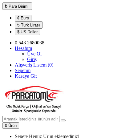
₺
Para Birimi
€ Euro
₺ Türk Lirası
$ US Dollar
0 543 2680038
Hesabım
Üye Ol
Giriş
Alışveriş Listem (0)
Sepetim
Kasaya Git
0 Ürün
Sepete Henüz Ürün eklemediniz!