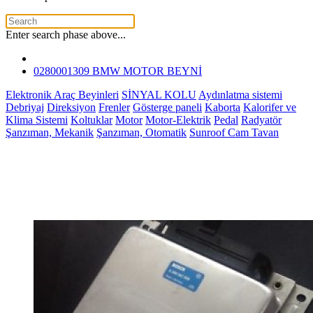
Enter search phase above...
0280001309 BMW MOTOR BEYNİ
Elektronik Araç Beyinleri
SİNYAL KOLU
Aydınlatma sistemi
Debriyaj
Direksiyon
Frenler
Gösterge paneli
Kaborta
Kalorifer ve
Klima Sistemi
Koltuklar
Motor
Motor-Elektrik
Pedal
Radyatör
Şanzıman, Mekanik
Şanzıman, Otomatik
Sunroof Cam Tavan