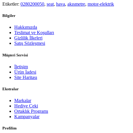
Etiketler:
0280200050
,
seat
,
hava
,
akısmetre
,
motor-elektrik
Bilgiler
Hakkımızda
Teslimat ve Koşulları
Gizlilik İlkeleri
Satış Sözleşmesi
Müşteri Servisi
İletişim
Ürün İadesi
Site Haritası
Ekstralar
Markalar
Hediye Çeki
Ortaklık Programı
Kampanyalar
Profilim