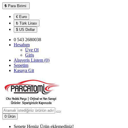
₺
Para Birimi
€ Euro
₺ Türk Lirası
$ US Dollar
0 543 2680038
Hesabım
Üye Ol
Giriş
Alışveriş Listem (0)
Sepetim
Kasaya Git
0 Ürün
Sepete Henüz Ürün eklemediniz!