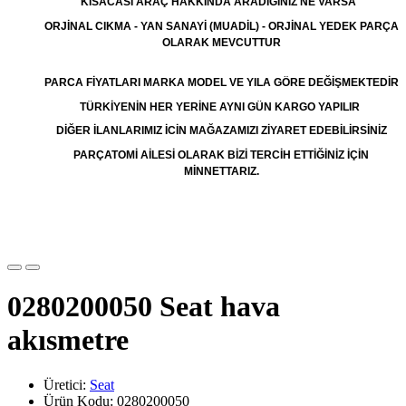
KISACASI ARAÇ HAKKINDA ARADIĞINIZ NE VARSA
ORJİNAL CIKMA - YAN SANAYİ (MUADİL) - ORJİNAL YEDEK PARÇA
OLARAK MEVCUTTUR
PARCA FİYATLARI MARKA MODEL VE YILA GÖRE DEĞİŞMEKTEDİR
TÜRKİYENİN HER YERİNE AYNI GÜN KARGO YAPILIR
DİĞER İLANLARIMIZ İCİN MAĞAZAMIZI ZİYARET EDEBİLİRSİNİZ
PARÇATOMİ AİLESİ OLARAK BİZİ TERCİH ETTİĞİNİZ İÇİN
MİNNETTARIZ.
0280200050 Seat hava
akısmetre
Üretici:
Seat
Ürün Kodu: 0280200050