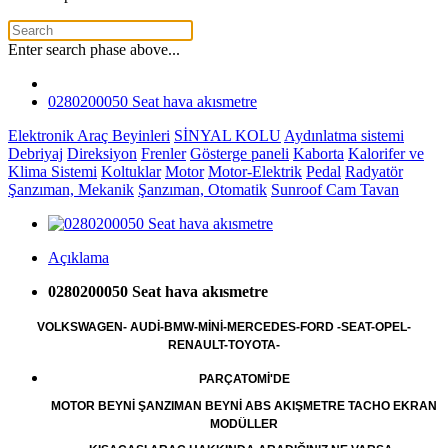
Enter search phase above...
0280200050 Seat hava akısmetre
Elektronik Araç Beyinleri
SİNYAL KOLU
Aydınlatma sistemi
Debriyaj
Direksiyon
Frenler
Gösterge paneli
Kaborta
Kalorifer ve
Klima Sistemi
Koltuklar
Motor
Motor-Elektrik
Pedal
Radyatör
Şanzıman, Mekanik
Şanzıman, Otomatik
Sunroof Cam Tavan
Açıklama
0280200050 Seat hava akısmetre
VOLKSWAGEN- AUDİ-BMW-MİNİ-MERCEDES-FORD -SEAT-OPEL-
RENAULT-TOYOTA-
PARÇATOMİ'DE
MOTOR BEYNİ ŞANZIMAN BEYNİ ABS AKIŞMETRE TACHO EKRAN
MODÜLLER