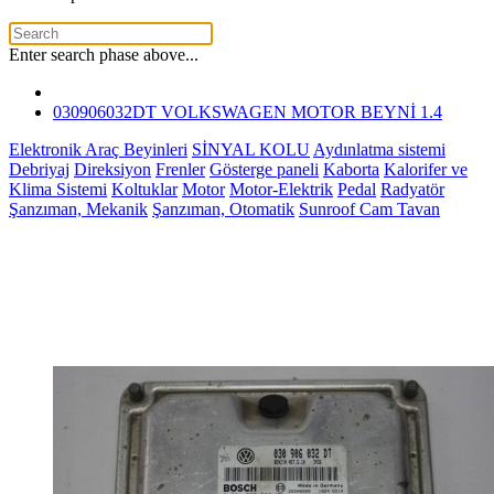
Enter search phase above...
030906032DT VOLKSWAGEN MOTOR BEYNİ 1.4
Elektronik Araç Beyinleri
SİNYAL KOLU
Aydınlatma sistemi
Debriyaj
Direksiyon
Frenler
Gösterge paneli
Kaborta
Kalorifer ve
Klima Sistemi
Koltuklar
Motor
Motor-Elektrik
Pedal
Radyatör
Şanzıman, Mekanik
Şanzıman, Otomatik
Sunroof Cam Tavan