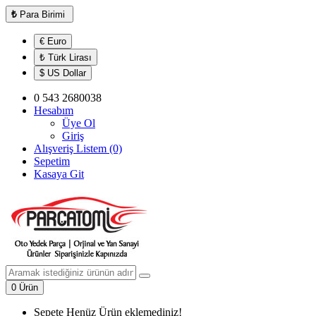
₺
Para Birimi
€ Euro
₺ Türk Lirası
$ US Dollar
0 543 2680038
Hesabım
Üye Ol
Giriş
Alışveriş Listem (0)
Sepetim
Kasaya Git
0 Ürün
Sepete Henüz Ürün eklemediniz!