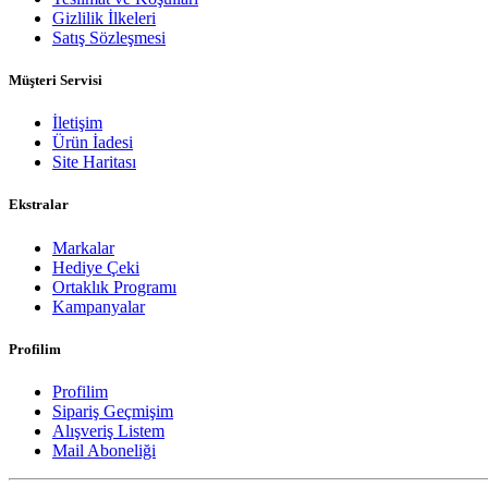
Gizlilik İlkeleri
Satış Sözleşmesi
Müşteri Servisi
İletişim
Ürün İadesi
Site Haritası
Ekstralar
Markalar
Hediye Çeki
Ortaklık Programı
Kampanyalar
Profilim
Profilim
Sipariş Geçmişim
Alışveriş Listem
Mail Aboneliği