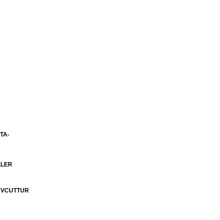
TA-
LLER
MEVCUTTUR