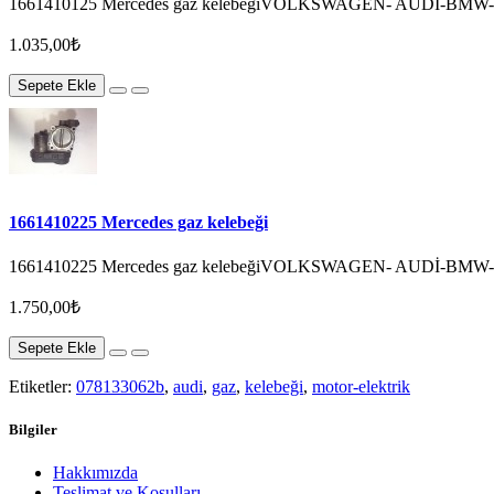
1661410125 Mercedes gaz kelebeğiVOLKSWAGEN- AUDİ-BM
1.035,00₺
Sepete Ekle
1661410225 Mercedes gaz kelebeği
1661410225 Mercedes gaz kelebeğiVOLKSWAGEN- AUDİ-BM
1.750,00₺
Sepete Ekle
Etiketler:
078133062b
,
audi
,
gaz
,
kelebeği
,
motor-elektrik
Bilgiler
Hakkımızda
Teslimat ve Koşulları