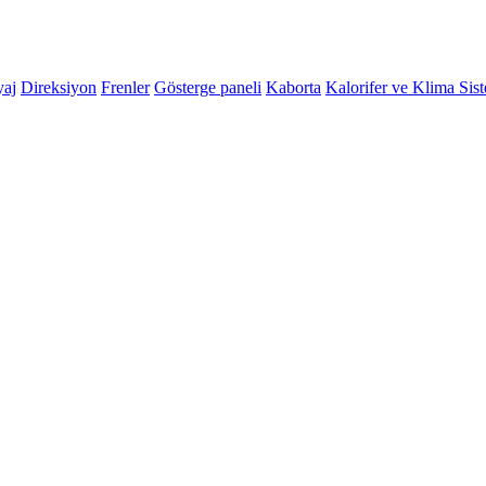
yaj
Direksiyon
Frenler
Gösterge paneli
Kaborta
Kalorifer ve Klima Sis