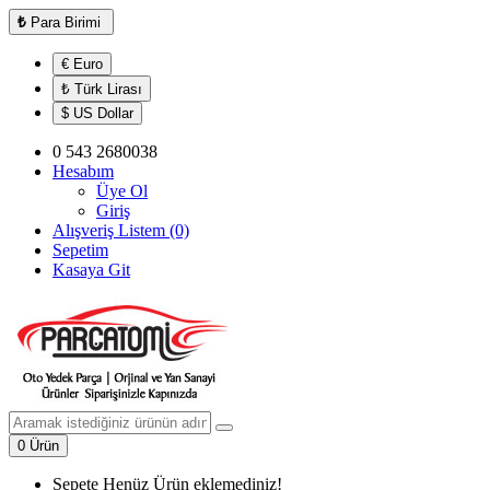
₺
Para Birimi
€ Euro
₺ Türk Lirası
$ US Dollar
0 543 2680038
Hesabım
Üye Ol
Giriş
Alışveriş Listem (0)
Sepetim
Kasaya Git
0 Ürün
Sepete Henüz Ürün eklemediniz!