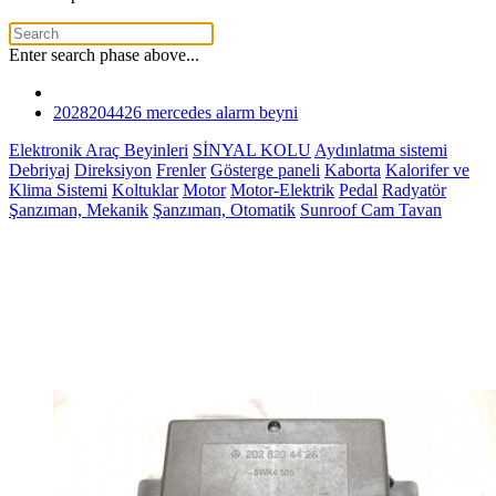
Enter search phase above...
2028204426 mercedes alarm beyni
Elektronik Araç Beyinleri
SİNYAL KOLU
Aydınlatma sistemi
Debriyaj
Direksiyon
Frenler
Gösterge paneli
Kaborta
Kalorifer ve
Klima Sistemi
Koltuklar
Motor
Motor-Elektrik
Pedal
Radyatör
Şanzıman, Mekanik
Şanzıman, Otomatik
Sunroof Cam Tavan