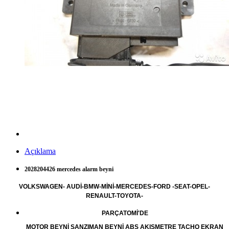
Açıklama
2028204426 mercedes alarm beyni
VOLKSWAGEN- AUDİ-BMW-MİNİ-MERCEDES-FORD -SEAT-OPEL-
RENAULT-TOYOTA-
PARÇATOMİ'DE
MOTOR BEYNİ ŞANZIMAN BEYNİ ABS AKIŞMETRE TACHO EKRAN