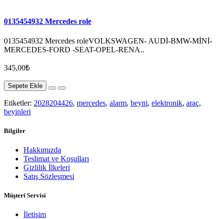
0135454932 Mercedes role
0135454932 Mercedes roleVOLKSWAGEN- AUDİ-BMW-MİNİ-
MERCEDES-FORD -SEAT-OPEL-RENA..
345,00₺
Sepete Ekle
Etiketler:
2028204426
,
mercedes
,
alarm
,
beyni
,
elektronik
,
araç
,
beyinleri
Bilgiler
Hakkımızda
Teslimat ve Koşulları
Gizlilik İlkeleri
Satış Sözleşmesi
Müşteri Servisi
İletişim