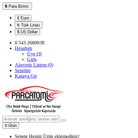
₺
Para Birimi
€ Euro
₺ Türk Lirası
$ US Dollar
0 543 2680038
Hesabım
Üye Ol
Giriş
Alışveriş Listem (0)
Sepetim
Kasaya Git
0 Ürün
Sepete Henüz Ürün eklemediniz!