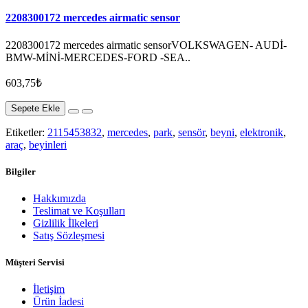
2208300172 mercedes airmatic sensor
2208300172 mercedes airmatic sensorVOLKSWAGEN- AUDİ-
BMW-MİNİ-MERCEDES-FORD -SEA..
603,75₺
Sepete Ekle
Etiketler:
2115453832
,
mercedes
,
park
,
sensör
,
beyni
,
elektronik
,
araç
,
beyinleri
Bilgiler
Hakkımızda
Teslimat ve Koşulları
Gizlilik İlkeleri
Satış Sözleşmesi
Müşteri Servisi
İletişim
Ürün İadesi