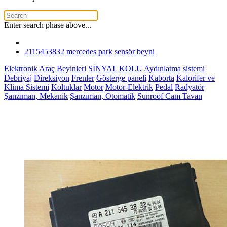
Enter search phase above...
2115453832 mercedes park sensör beyni
Elektronik Araç Beyinleri
SİNYAL KOLU
Aydınlatma sistemi
Debriyaj
Direksiyon
Frenler
Gösterge paneli
Kaborta
Kalorifer ve
Klima Sistemi
Koltuklar
Motor
Motor-Elektrik
Pedal
Radyatör
Şanzıman, Mekanik
Şanzıman, Otomatik
Sunroof Cam Tavan