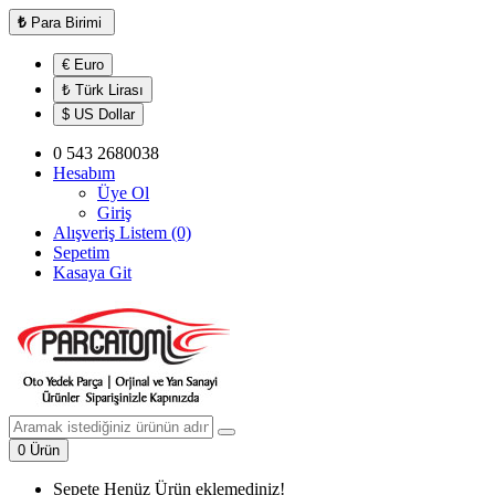
₺
Para Birimi
€ Euro
₺ Türk Lirası
$ US Dollar
0 543 2680038
Hesabım
Üye Ol
Giriş
Alışveriş Listem (0)
Sepetim
Kasaya Git
0 Ürün
Sepete Henüz Ürün eklemediniz!