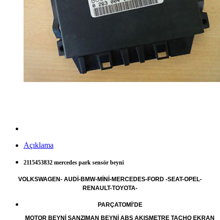
Açıklama
2115453832 mercedes park sensör beyni
VOLKSWAGEN- AUDİ-BMW-MİNİ-MERCEDES-FORD -SEAT-OPEL-
RENAULT-TOYOTA-
PARÇATOMİ'DE
MOTOR BEYNİ ŞANZIMAN BEYNİ ABS AKIŞMETRE TACHO EKRAN