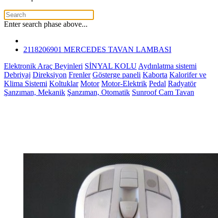
Enter search phase above...
2118206901 MERCEDES TAVAN LAMBASI
Elektronik Araç Beyinleri
SİNYAL KOLU
Aydınlatma sistemi
Debriyaj
Direksiyon
Frenler
Gösterge paneli
Kaborta
Kalorifer ve
Klima Sistemi
Koltuklar
Motor
Motor-Elektrik
Pedal
Radyatör
Şanzıman, Mekanik
Şanzıman, Otomatik
Sunroof Cam Tavan