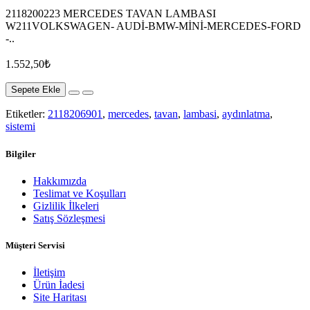
2118200223 MERCEDES TAVAN LAMBASI
W211VOLKSWAGEN- AUDİ-BMW-MİNİ-MERCEDES-FORD
-..
1.552,50₺
Sepete Ekle
Etiketler:
2118206901
,
mercedes
,
tavan
,
lambasi
,
aydınlatma
,
sistemi
Bilgiler
Hakkımızda
Teslimat ve Koşulları
Gizlilik İlkeleri
Satış Sözleşmesi
Müşteri Servisi
İletişim
Ürün İadesi
Site Haritası