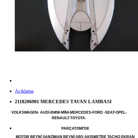
Açıklama
2118206901 MERCEDES TAVAN LAMBASI
VOLKSWAGEN- AUDİ-BMW-MİNİ-MERCEDES-FORD -SEAT-OPEL-
RENAULT-TOYOTA-
PARÇATOMİ'DE
MOTOR BEYNİ ŞANZIMAN BEYNİ ABS AKIŞMETRE TACHO EKRAN