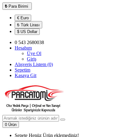
₺
Para Birimi
€ Euro
₺ Türk Lirası
$ US Dollar
0 543 2680038
Hesabım
Üye Ol
Giriş
Alışveriş Listem (0)
Sepetim
Kasaya Git
0 Ürün
Sepete Henüz Ürün eklemediniz!