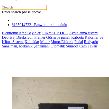
Enter search phase above...
61359147221 Bmw kontrol modulu
Elektronik Araç Beyinleri
SİNYAL KOLU
Aydınlatma sistemi
Debriyaj
Direksiyon
Frenler
Gösterge paneli
Kaborta
Kalorifer ve
Klima Sistemi
Koltuklar
Motor
Motor-Elektrik
Pedal
Radyatör
Şanzıman, Mekanik
Şanzıman, Otomatik
Sunroof Cam Tavan