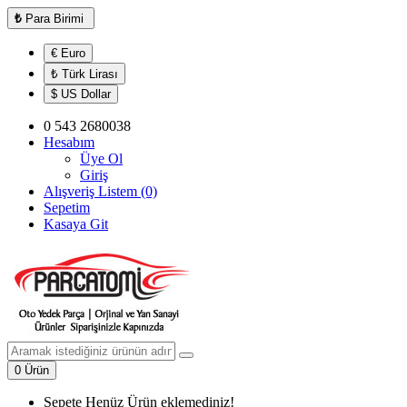
₺
Para Birimi
€ Euro
₺ Türk Lirası
$ US Dollar
0 543 2680038
Hesabım
Üye Ol
Giriş
Alışveriş Listem (0)
Sepetim
Kasaya Git
0 Ürün
Sepete Henüz Ürün eklemediniz!