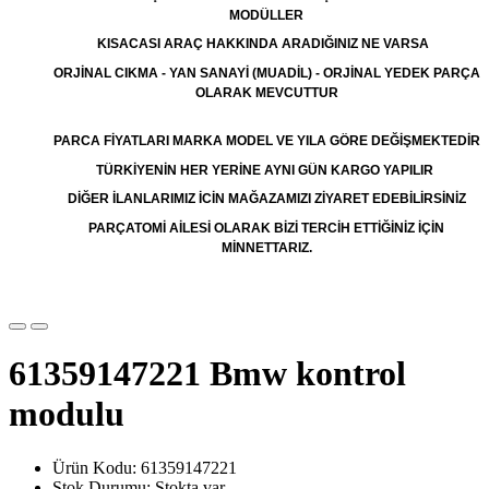
MODÜLLER
KISACASI ARAÇ HAKKINDA ARADIĞINIZ NE VARSA
ORJİNAL CIKMA - YAN SANAYİ (MUADİL) - ORJİNAL YEDEK PARÇA
OLARAK MEVCUTTUR
PARCA FİYATLARI MARKA MODEL VE YILA GÖRE DEĞİŞMEKTEDİR
TÜRKİYENİN HER YERİNE AYNI GÜN KARGO YAPILIR
DİĞER İLANLARIMIZ İCİN MAĞAZAMIZI ZİYARET EDEBİLİRSİNİZ
PARÇATOMİ AİLESİ OLARAK BİZİ TERCİH ETTİĞİNİZ İÇİN
MİNNETTARIZ.
61359147221 Bmw kontrol
modulu
Ürün Kodu: 61359147221
Stok Durumu: Stokta var