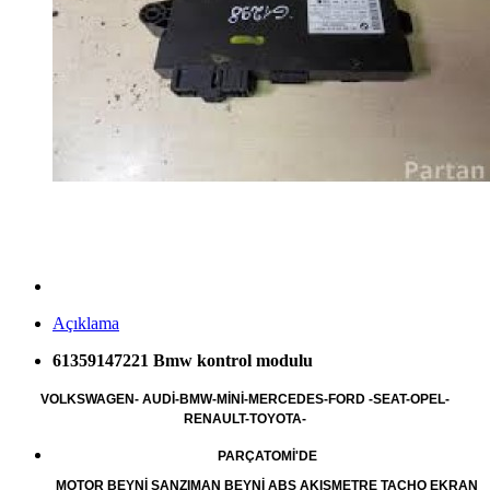
Açıklama
61359147221 Bmw kontrol modulu
VOLKSWAGEN- AUDİ-BMW-MİNİ-MERCEDES-FORD -SEAT-OPEL-
RENAULT-TOYOTA-
PARÇATOMİ'DE
MOTOR BEYNİ ŞANZIMAN BEYNİ ABS AKIŞMETRE TACHO EKRAN