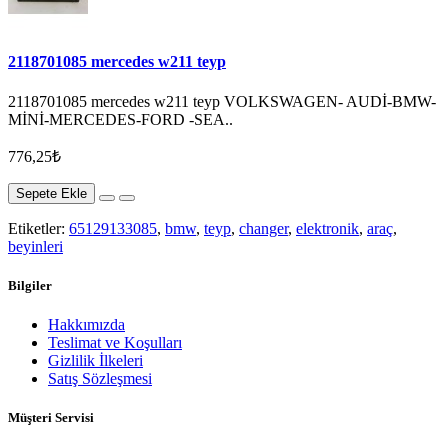
2118701085 mercedes w211 teyp
2118701085 mercedes w211 teyp VOLKSWAGEN- AUDİ-BMW-
MİNİ-MERCEDES-FORD -SEA..
776,25₺
Sepete Ekle
Etiketler:
65129133085
,
bmw
,
teyp
,
changer
,
elektronik
,
araç
,
beyinleri
Bilgiler
Hakkımızda
Teslimat ve Koşulları
Gizlilik İlkeleri
Satış Sözleşmesi
Müşteri Servisi