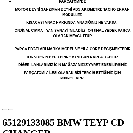
PARÇATOMİ'DE
MOTOR BEYNİ ŞANZIMAN BEYNİ ABS AKIŞMETRE TACHO EKRAN
MODÜLLER
KISACASI ARAÇ HAKKINDA ARADIĞINIZ NE VARSA
ORJİNAL CIKMA - YAN SANAYİ (MUADİL) - ORJİNAL YEDEK PARÇA
OLARAK MEVCUTTUR
PARCA FİYATLARI MARKA MODEL VE YILA GÖRE DEĞİŞMEKTEDİR
TÜRKİYENİN HER YERİNE AYNI GÜN KARGO YAPILIR
DİĞER İLANLARIMIZ İCİN MAĞAZAMIZI ZİYARET EDEBİLİRSİNİZ
PARÇATOMİ AİLESİ OLARAK BİZİ TERCİH ETTİĞİNİZ İÇİN
MİNNETTARIZ.
65129133085 BMW TEYP CD