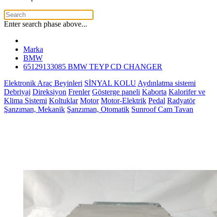
Enter search phase above...
Marka
BMW
65129133085 BMW TEYP CD CHANGER
Elektronik Araç Beyinleri
SİNYAL KOLU
Aydınlatma sistemi
Debriyaj
Direksiyon
Frenler
Gösterge paneli
Kaborta
Kalorifer ve
Klima Sistemi
Koltuklar
Motor
Motor-Elektrik
Pedal
Radyatör
Şanzıman, Mekanik
Şanzıman, Otomatik
Sunroof Cam Tavan