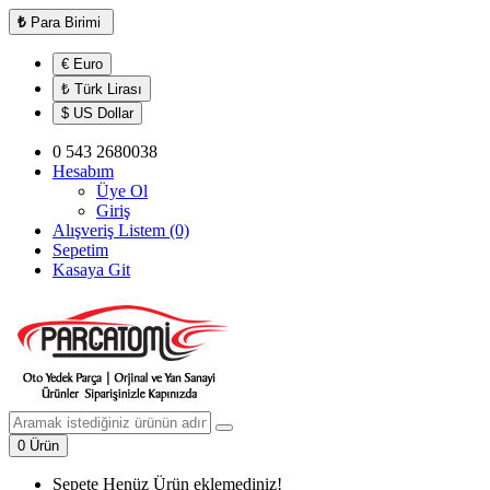
₺
Para Birimi
€ Euro
₺ Türk Lirası
$ US Dollar
0 543 2680038
Hesabım
Üye Ol
Giriş
Alışveriş Listem (0)
Sepetim
Kasaya Git
0 Ürün
Sepete Henüz Ürün eklemediniz!