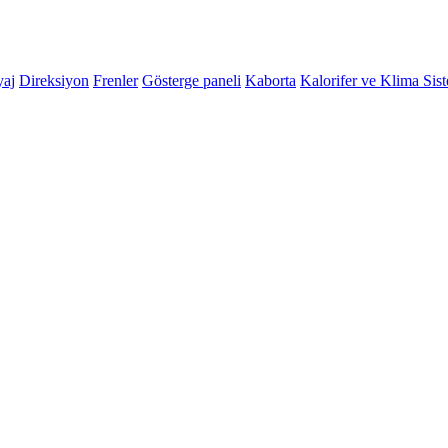
yaj
Direksiyon
Frenler
Gösterge paneli
Kaborta
Kalorifer ve Klima Sis