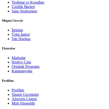
Teslimat ve Koşulları
Gizlilik İlkeleri
Satış Sözleşmesi
Müşteri Servisi
İletişim
Ürün İadesi
Site Haritası
Ekstralar
Markalar
Hediye Çeki
Ortaklık Programı
Kampanyalar
Profilim
Profilim
Sipariş Geçmişim
Alışveriş Listem
Mail Aboneliği