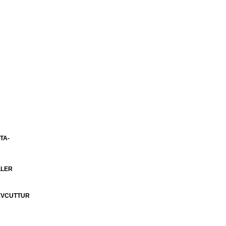
TA-
LLER
MEVCUTTUR