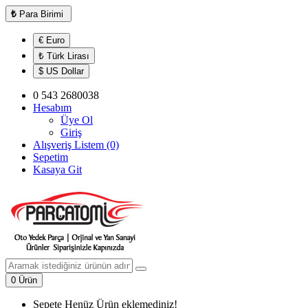
₺
Para Birimi
€ Euro
₺ Türk Lirası
$ US Dollar
0 543 2680038
Hesabım
Üye Ol
Giriş
Alışveriş Listem (0)
Sepetim
Kasaya Git
0 Ürün
Sepete Henüz Ürün eklemediniz!