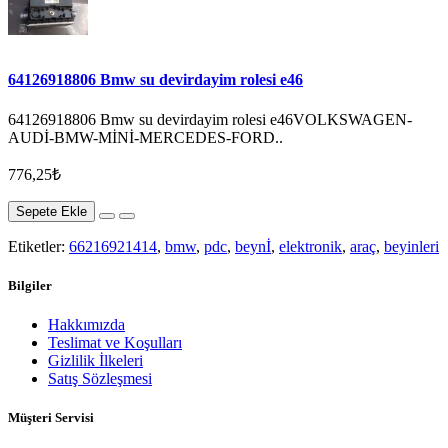
64126918806 Bmw su devirdayim rolesi e46
64126918806 Bmw su devirdayim rolesi e46VOLKSWAGEN-
AUDİ-BMW-MİNİ-MERCEDES-FORD..
776,25₺
Sepete Ekle
Etiketler:
66216921414
,
bmw
,
pdc
,
beynİ
,
elektronik
,
araç
,
beyinleri
Bilgiler
Hakkımızda
Teslimat ve Koşulları
Gizlilik İlkeleri
Satış Sözleşmesi
Müşteri Servisi