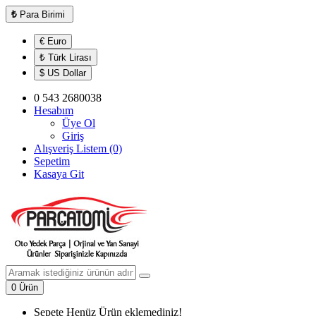
₺
Para Birimi
€ Euro
₺ Türk Lirası
$ US Dollar
0 543 2680038
Hesabım
Üye Ol
Giriş
Alışveriş Listem (0)
Sepetim
Kasaya Git
0 Ürün
Sepete Henüz Ürün eklemediniz!