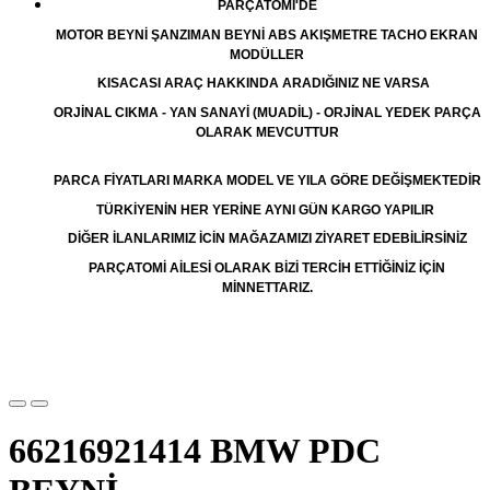
PARÇATOMİ'DE
MOTOR BEYNİ ŞANZIMAN BEYNİ ABS AKIŞMETRE TACHO EKRAN
MODÜLLER
KISACASI ARAÇ HAKKINDA ARADIĞINIZ NE VARSA
ORJİNAL CIKMA - YAN SANAYİ (MUADİL) - ORJİNAL YEDEK PARÇA
OLARAK MEVCUTTUR
PARCA FİYATLARI MARKA MODEL VE YILA GÖRE DEĞİŞMEKTEDİR
TÜRKİYENİN HER YERİNE AYNI GÜN KARGO YAPILIR
DİĞER İLANLARIMIZ İCİN MAĞAZAMIZI ZİYARET EDEBİLİRSİNİZ
PARÇATOMİ AİLESİ OLARAK BİZİ TERCİH ETTİĞİNİZ İÇİN
MİNNETTARIZ.
66216921414 BMW PDC