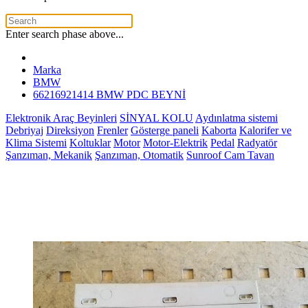
Enter search phase above...
Marka
BMW
66216921414 BMW PDC BEYNİ
Elektronik Araç Beyinleri
SİNYAL KOLU
Aydınlatma sistemi
Debriyaj
Direksiyon
Frenler
Gösterge paneli
Kaborta
Kalorifer ve
Klima Sistemi
Koltuklar
Motor
Motor-Elektrik
Pedal
Radyatör
Şanzıman, Mekanik
Şanzıman, Otomatik
Sunroof Cam Tavan