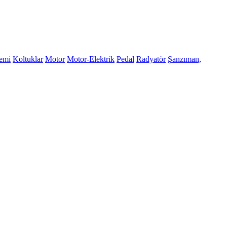
temi
Koltuklar
Motor
Motor-Elektrik
Pedal
Radyatör
Şanzıman,