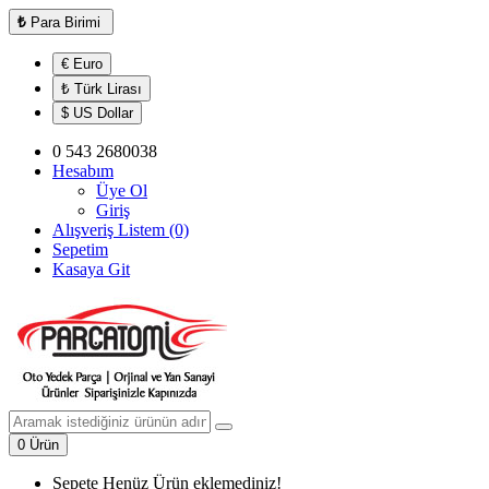
₺
Para Birimi
€ Euro
₺ Türk Lirası
$ US Dollar
0 543 2680038
Hesabım
Üye Ol
Giriş
Alışveriş Listem (0)
Sepetim
Kasaya Git
0 Ürün
Sepete Henüz Ürün eklemediniz!