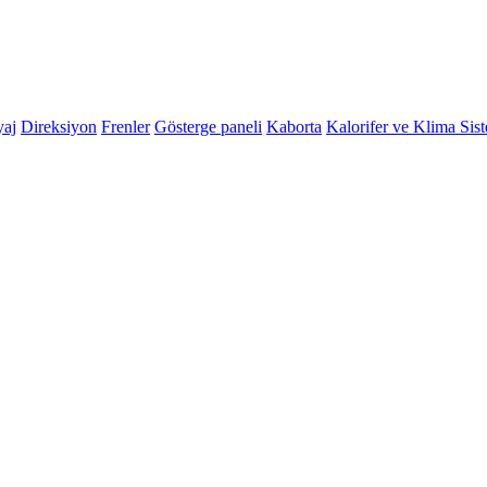
yaj
Direksiyon
Frenler
Gösterge paneli
Kaborta
Kalorifer ve Klima Sis