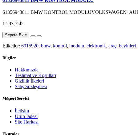
61356943811 BMW KONTROL MODULU
61356943811 BMW KONTROL MODULUVOLKSWAGEN- AUDİ
1.293,75₺
Sepete Ekle
Etiketler:
6915920
,
bmw
,
kontrol
,
modulu
,
elektronik
,
araç
,
beyinleri
Bilgiler
Hakkımızda
Teslimat ve Koşulları
Gizlilik İlkeleri
Satış Sözleşmesi
Müşteri Servisi
İletişim
Ürün İadesi
Site Haritası
Ekstralar