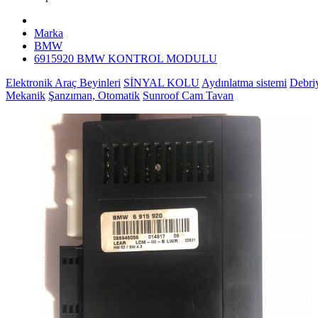
Marka
BMW
6915920 BMW KONTROL MODULU
Elektronik Araç Beyinleri
SİNYAL KOLU
Aydınlatma sistemi
Debri
Mekanik
Şanzıman, Otomatik
Sunroof Cam Tavan