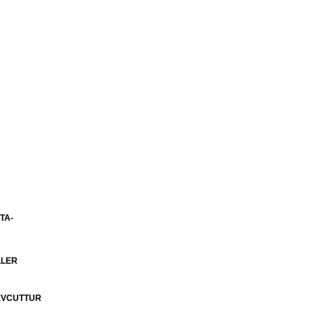
TA-
LLER
MEVCUTTUR