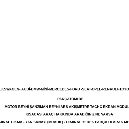
LKSWAGEN- AUDİ-BMW-MİNİ-MERCEDES-FORD -SEAT-OPEL-RENAULT-TOYO
PARÇATOMİ'DE
MOTOR BEYNİ ŞANZIMAN BEYNİ ABS AKIŞMETRE TACHO EKRAN MODÜ
KISACASI ARAÇ HAKKINDA ARADIĞINIZ NE VARSA
JİNAL CIKMA - YAN SANAYİ (MUADİL) - ORJİNAL YEDEK PARÇA OLARAK 