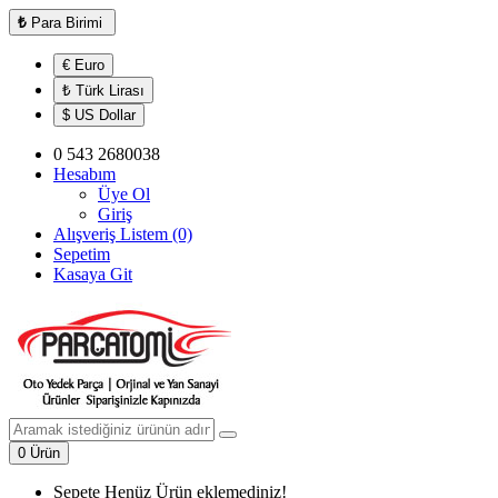
₺
Para Birimi
€ Euro
₺ Türk Lirası
$ US Dollar
0 543 2680038
Hesabım
Üye Ol
Giriş
Alışveriş Listem (0)
Sepetim
Kasaya Git
0 Ürün
Sepete Henüz Ürün eklemediniz!