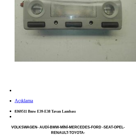
Açıklama
8369511 Bmw E39-E38 Tavan Lambası
VOLKSWAGEN- AUDİ-BMW-MİNİ-MERCEDES-FORD -SEAT-OPEL-
RENAULT-TOYOTA-