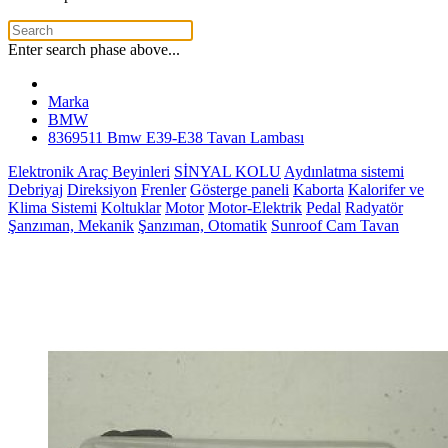
Enter search phase above...
Marka
BMW
8369511 Bmw E39-E38 Tavan Lambası
Elektronik Araç Beyinleri
SİNYAL KOLU
Aydınlatma sistemi
Debriyaj
Direksiyon
Frenler
Gösterge paneli
Kaborta
Kalorifer ve
Klima Sistemi
Koltuklar
Motor
Motor-Elektrik
Pedal
Radyatör
Şanzıman, Mekanik
Şanzıman, Otomatik
Sunroof Cam Tavan