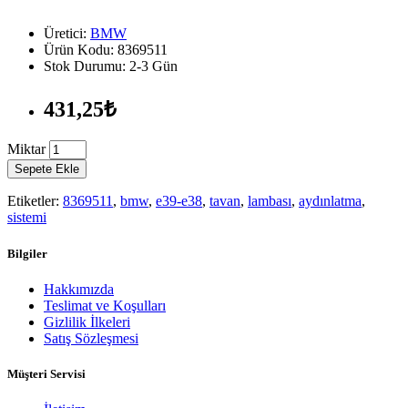
Üretici:
BMW
Ürün Kodu: 8369511
Stok Durumu: 2-3 Gün
431,25₺
Miktar
Sepete Ekle
Etiketler:
8369511
,
bmw
,
e39-e38
,
tavan
,
lambası
,
aydınlatma
,
sistemi
Bilgiler
Hakkımızda
Teslimat ve Koşulları
Gizlilik İlkeleri
Satış Sözleşmesi
Müşteri Servisi