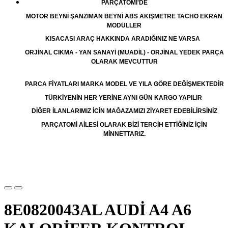
PARÇATOMİ'DE
MOTOR BEYNİ ŞANZIMAN BEYNİ ABS AKIŞMETRE TACHO EKRAN
MODÜLLER
KISACASI ARAÇ HAKKINDA ARADIĞINIZ NE VARSA
ORJİNAL CIKMA - YAN SANAYİ (MUADİL) - ORJİNAL YEDEK PARÇA
OLARAK MEVCUTTUR
PARCA FİYATLARI MARKA MODEL VE YILA GÖRE DEĞİŞMEKTEDİR
TÜRKİYENİN HER YERİNE AYNI GÜN KARGO YAPILIR
DİĞER İLANLARIMIZ İCİN MAĞAZAMIZI ZİYARET EDEBİLİRSİNİZ
PARÇATOMİ AİLESİ OLARAK BİZİ TERCİH ETTİĞİNİZ İÇİN
MİNNETTARIZ.
8E0820043AL AUDİ A4 A6