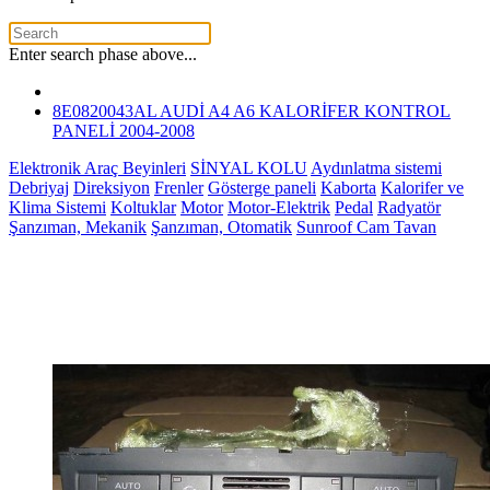
Enter search phase above...
8E0820043AL AUDİ A4 A6 KALORİFER KONTROL
PANELİ 2004-2008
Elektronik Araç Beyinleri
SİNYAL KOLU
Aydınlatma sistemi
Debriyaj
Direksiyon
Frenler
Gösterge paneli
Kaborta
Kalorifer ve
Klima Sistemi
Koltuklar
Motor
Motor-Elektrik
Pedal
Radyatör
Şanzıman, Mekanik
Şanzıman, Otomatik
Sunroof Cam Tavan