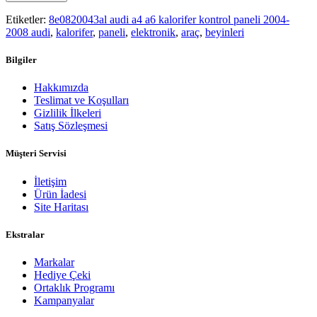
Etiketler:
8e0820043al audi a4 a6 kalorifer kontrol paneli 2004-
2008 audi
,
kalorifer
,
paneli
,
elektronik
,
araç
,
beyinleri
Bilgiler
Hakkımızda
Teslimat ve Koşulları
Gizlilik İlkeleri
Satış Sözleşmesi
Müşteri Servisi
İletişim
Ürün İadesi
Site Haritası
Ekstralar
Markalar
Hediye Çeki
Ortaklık Programı
Kampanyalar