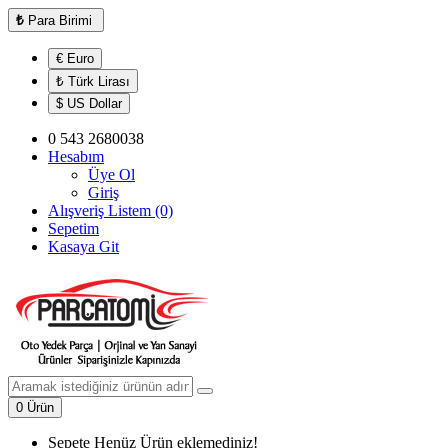
₺
Para Birimi
€ Euro
₺ Türk Lirası
$ US Dollar
0 543 2680038
Hesabım
Üye Ol
Giriş
Alışveriş Listem (0)
Sepetim
Kasaya Git
0 Ürün
Sepete Henüz Ürün eklemediniz!