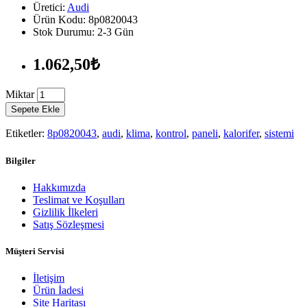
Üretici:
Audi
Ürün Kodu: 8p0820043
Stok Durumu: 2-3 Gün
1.062,50₺
Miktar
Sepete Ekle
Etiketler:
8p0820043
,
audi
,
klima
,
kontrol
,
paneli
,
kalorifer
,
sistemi
Bilgiler
Hakkımızda
Teslimat ve Koşulları
Gizlilik İlkeleri
Satış Sözleşmesi
Müşteri Servisi
İletişim
Ürün İadesi
Site Haritası