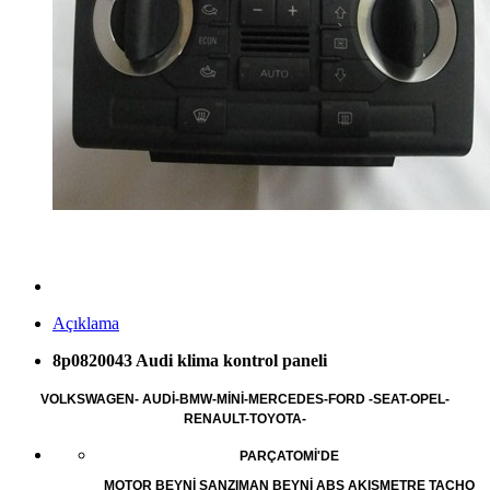
Açıklama
8p0820043 Audi klima kontrol paneli
VOLKSWAGEN- AUDİ-BMW-MİNİ-MERCEDES-FORD -SEAT-OPEL-
RENAULT-TOYOTA-
PARÇATOMİ'DE
MOTOR BEYNİ ŞANZIMAN BEYNİ ABS AKIŞMETRE TACHO