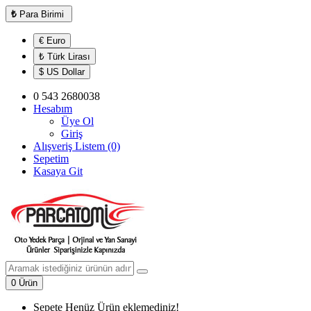
₺
Para Birimi
€ Euro
₺ Türk Lirası
$ US Dollar
0 543 2680038
Hesabım
Üye Ol
Giriş
Alışveriş Listem (0)
Sepetim
Kasaya Git
0 Ürün
Sepete Henüz Ürün eklemediniz!