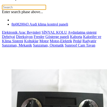
Enter search phase above...
8p0820043 Audi klima kontrol paneli
Elektronik Araç Beyinleri
SİNYAL KOLU
Aydınlatma sistemi
Debriyaj
Direksiyon
Frenler
Gösterge paneli
Kaborta
Kalorifer ve
Klima Sistemi
Koltuklar
Motor
Motor-Elektrik
Pedal
Radyatör
Şanzıman, Mekanik
Şanzıman, Otomatik
Sunroof Cam Tavan