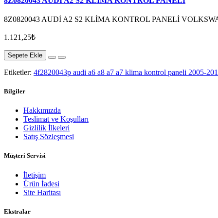
8Z0820043 AUDİ A2 S2 KLİMA KONTROL PANELİ
8Z0820043 AUDİ A2 S2 KLİMA KONTROL PANELİ VOLKSW
1.121,25₺
Sepete Ekle
Etiketler:
4f2820043p audi a6 a8 a7 a7 klima kontrol paneli 2005-201
Bilgiler
Hakkımızda
Teslimat ve Koşulları
Gizlilik İlkeleri
Satış Sözleşmesi
Müşteri Servisi
İletişim
Ürün İadesi
Site Haritası
Ekstralar