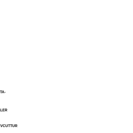
TA-
LLER
MEVCUTTUR