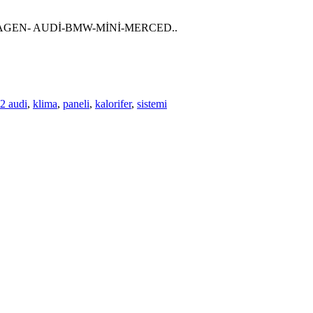
AGEN- AUDİ-BMW-MİNİ-MERCED..
2 audi
,
klima
,
paneli
,
kalorifer
,
sistemi