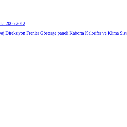
İ 2005-2012
yaj
Direksiyon
Frenler
Gösterge paneli
Kaborta
Kalorifer ve Klima Sis