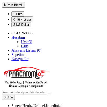
₺
Para Birimi
€ Euro
₺ Türk Lirası
$ US Dollar
0 543 2680038
Hesabım
Üye Ol
Giriş
Alışveriş Listem (0)
Sepetim
Kasaya Git
0 Ürün
Sepete Henüz Ürün eklemediniz!