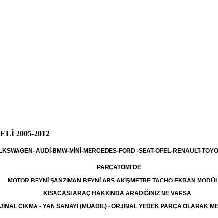
Lİ 2005-2012
LKSWAGEN- AUDİ-BMW-MİNİ-MERCEDES-FORD -SEAT-OPEL-RENAULT-TOYO
PARÇATOMİ'DE
MOTOR BEYNİ ŞANZIMAN BEYNİ ABS AKIŞMETRE TACHO EKRAN MODÜ
KISACASI ARAÇ HAKKINDA ARADIĞINIZ NE VARSA
JİNAL CIKMA - YAN SANAYİ (MUADİL) - ORJİNAL YEDEK PARÇA OLARAK 