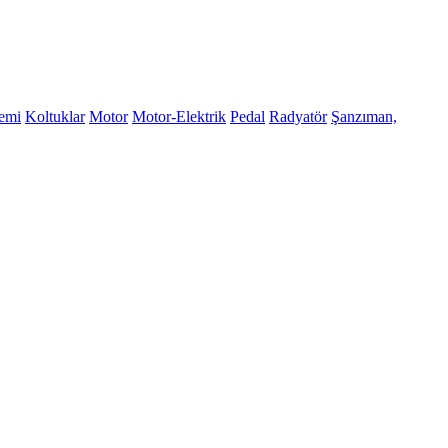
temi
Koltuklar
Motor
Motor-Elektrik
Pedal
Radyatör
Şanzıman,