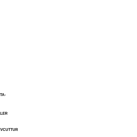
TA-
LLER
MEVCUTTUR