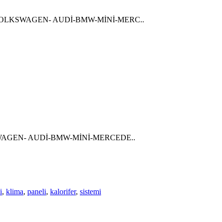
9VOLKSWAGEN- AUDİ-BMW-MİNİ-MERC..
WAGEN- AUDİ-BMW-MİNİ-MERCEDE..
i
,
klima
,
paneli
,
kalorifer
,
sistemi