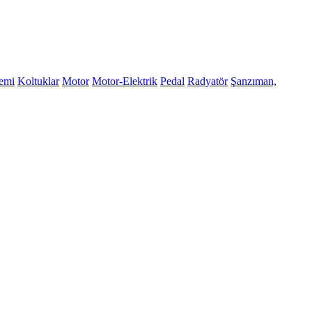
temi
Koltuklar
Motor
Motor-Elektrik
Pedal
Radyatör
Şanzıman,