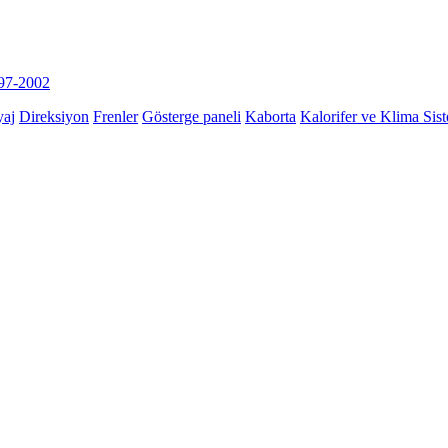
7-2002
yaj
Direksiyon
Frenler
Gösterge paneli
Kaborta
Kalorifer ve Klima Sis