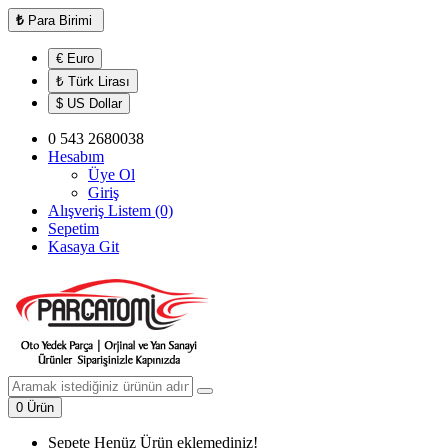
₺
Para Birimi
€ Euro
₺ Türk Lirası
$ US Dollar
0 543 2680038
Hesabım
Üye Ol
Giriş
Alışveriş Listem (0)
Sepetim
Kasaya Git
0 Ürün
Sepete Henüz Ürün eklemediniz!