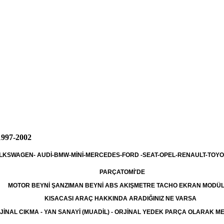
997-2002
LKSWAGEN- AUDİ-BMW-MİNİ-MERCEDES-FORD -SEAT-OPEL-RENAULT-TOYO
PARÇATOMİ'DE
MOTOR BEYNİ ŞANZIMAN BEYNİ ABS AKIŞMETRE TACHO EKRAN MODÜ
KISACASI ARAÇ HAKKINDA ARADIĞINIZ NE VARSA
JİNAL CIKMA - YAN SANAYİ (MUADİL) - ORJİNAL YEDEK PARÇA OLARAK 