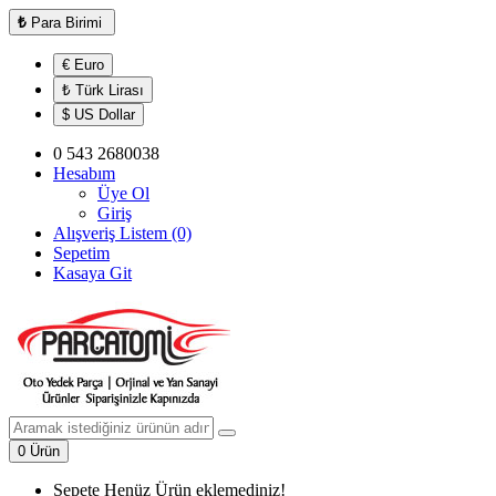
₺
Para Birimi
€ Euro
₺ Türk Lirası
$ US Dollar
0 543 2680038
Hesabım
Üye Ol
Giriş
Alışveriş Listem (0)
Sepetim
Kasaya Git
0 Ürün
Sepete Henüz Ürün eklemediniz!