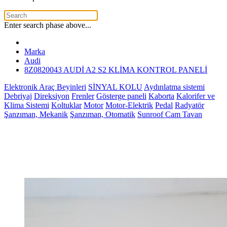
Enter search phase above...
Marka
Audi
8Z0820043 AUDİ A2 S2 KLİMA KONTROL PANELİ
Elektronik Araç Beyinleri
SİNYAL KOLU
Aydınlatma sistemi
Debriyaj
Direksiyon
Frenler
Gösterge paneli
Kaborta
Kalorifer ve
Klima Sistemi
Koltuklar
Motor
Motor-Elektrik
Pedal
Radyatör
Şanzıman, Mekanik
Şanzıman, Otomatik
Sunroof Cam Tavan