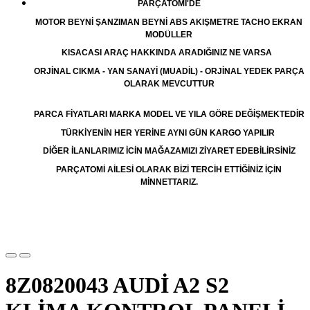
PARÇATOMİ'DE
MOTOR BEYNİ ŞANZIMAN BEYNİ ABS AKIŞMETRE TACHO EKRAN
MODÜLLER
KISACASI ARAÇ HAKKINDA ARADIĞINIZ NE VARSA
ORJİNAL CIKMA - YAN SANAYİ (MUADİL) - ORJİNAL YEDEK PARÇA
OLARAK MEVCUTTUR
PARCA FİYATLARI MARKA MODEL VE YILA GÖRE DEĞİŞMEKTEDİR
TÜRKİYENİN HER YERİNE AYNI GÜN KARGO YAPILIR
DİĞER İLANLARIMIZ İCİN MAĞAZAMIZI ZİYARET EDEBİLİRSİNİZ
PARÇATOMİ AİLESİ OLARAK BİZİ TERCİH ETTİĞİNİZ İÇİN
MİNNETTARIZ.
8Z0820043 AUDİ A2 S2