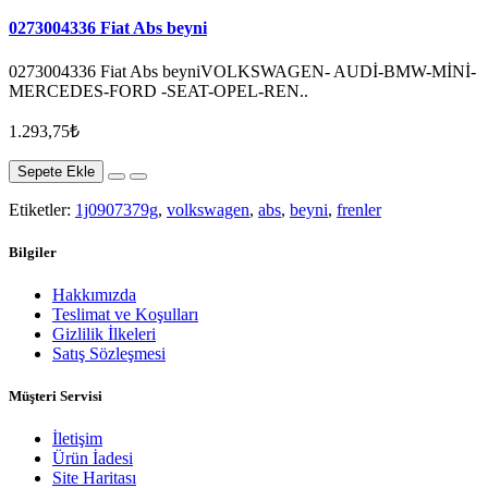
0273004336 Fiat Abs beyni
0273004336 Fiat Abs beyniVOLKSWAGEN- AUDİ-BMW-MİNİ-
MERCEDES-FORD -SEAT-OPEL-REN..
1.293,75₺
Sepete Ekle
Etiketler:
1j0907379g
,
volkswagen
,
abs
,
beyni
,
frenler
Bilgiler
Hakkımızda
Teslimat ve Koşulları
Gizlilik İlkeleri
Satış Sözleşmesi
Müşteri Servisi
İletişim
Ürün İadesi
Site Haritası