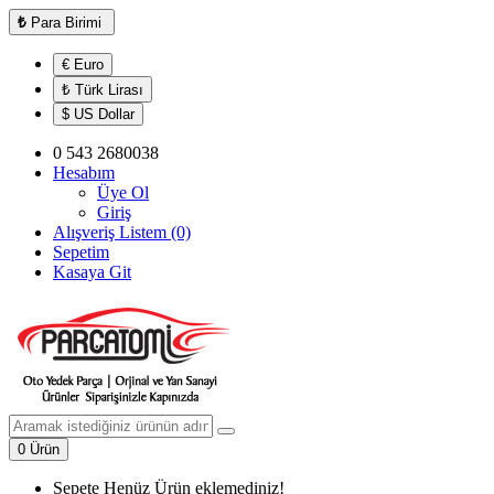
₺
Para Birimi
€ Euro
₺ Türk Lirası
$ US Dollar
0 543 2680038
Hesabım
Üye Ol
Giriş
Alışveriş Listem (0)
Sepetim
Kasaya Git
0 Ürün
Sepete Henüz Ürün eklemediniz!