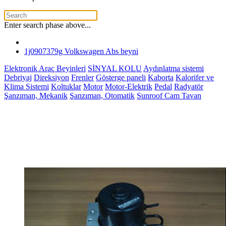
Enter search phase above...
1j0907379g Volkswagen Abs beyni
Elektronik Araç Beyinleri
SİNYAL KOLU
Aydınlatma sistemi
Debriyaj
Direksiyon
Frenler
Gösterge paneli
Kaborta
Kalorifer ve
Klima Sistemi
Koltuklar
Motor
Motor-Elektrik
Pedal
Radyatör
Şanzıman, Mekanik
Şanzıman, Otomatik
Sunroof Cam Tavan