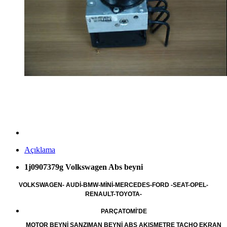
Açıklama
1j0907379g Volkswagen Abs beyni
VOLKSWAGEN- AUDİ-BMW-MİNİ-MERCEDES-FORD -SEAT-OPEL-
RENAULT-TOYOTA-
PARÇATOMİ'DE
MOTOR BEYNİ ŞANZIMAN BEYNİ ABS AKIŞMETRE TACHO EKRAN