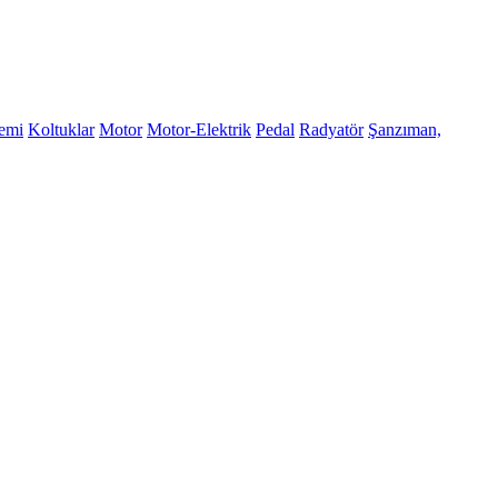
temi
Koltuklar
Motor
Motor-Elektrik
Pedal
Radyatör
Şanzıman,