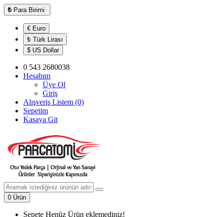
₺
Para Birimi
€ Euro
₺ Türk Lirası
$ US Dollar
0 543 2680038
Hesabım
Üye Ol
Giriş
Alışveriş Listem (0)
Sepetim
Kasaya Git
0 Ürün
Sepete Henüz Ürün eklemediniz!