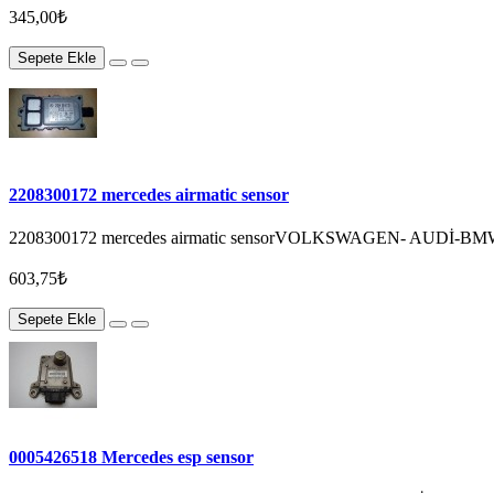
345,00₺
Sepete Ekle
2208300172 mercedes airmatic sensor
2208300172 mercedes airmatic sensorVOLKSWAGEN- AUDİ-
603,75₺
Sepete Ekle
0005426518 Mercedes esp sensor