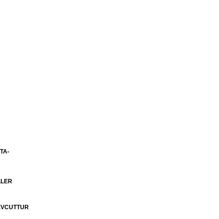
TA-
LLER
MEVCUTTUR