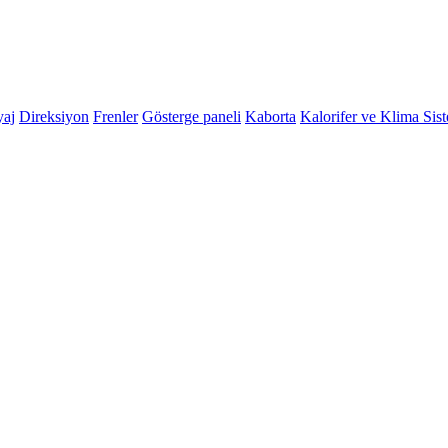
yaj
Direksiyon
Frenler
Gösterge paneli
Kaborta
Kalorifer ve Klima Sis