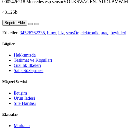
0005426518 Mercedes esp sensorVOLKSWAGEN- AUDİ-BMW-
431,25₺
Sepete Ekle
Etiketler:
34526762235
,
bmw
,
hiz
,
sensÖr
,
elektronik
,
araç
,
beyinleri
Bilgiler
Hakkımızda
Teslimat ve Koşulları
Gizlilik İlkeleri
Satış Sözleşmesi
Müşteri Servisi
İletişim
Ürün İadesi
Site Haritası
Ekstralar
Markalar